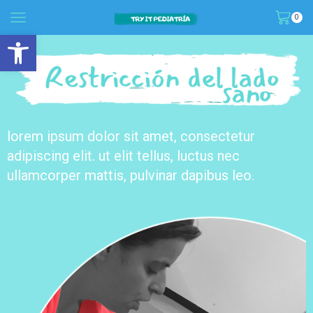
0
abrir barra de herramientas
lorem ipsum dolor sit amet, consectetur
adipiscing elit. ut elit tellus, luctus nec
ullamcorper mattis, pulvinar dapibus leo.