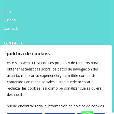
Inicio
Cursos
Contacto
CONTACTO
política de cookies
este sitio web utiliza cookies propias y de terceros para
8:00am a 6:00pm
obtener estadísticas sobre los datos de navegación del
usuario, mejorar su experiencia y permitirle compartir
info@tryitpediatria.com
contenidos en redes sociales. usted puede aceptar o
rechazar las cookies, así como personalizar cuales quiere
+34 636 59 57 33
deshabilitar.
puede encontrar toda la información en política de cookies.
Copyright Try It Pediatría© 2022 |
Política de privacidad