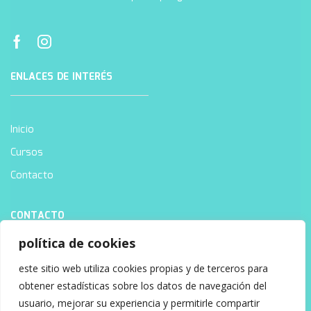
ENLACES DE INTERÉS
Inicio
Cursos
Contacto
CONTACTO
política de cookies
este sitio web utiliza cookies propias y de terceros para
8:00am a 6:00pm
obtener estadísticas sobre los datos de navegación del
usuario, mejorar su experiencia y permitirle compartir
info@tryitpediatria.com