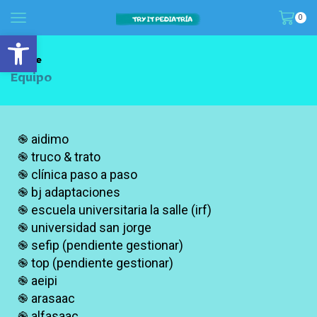
0
abrir barra de herramientas
Home
Equipo
֎ aidimo
֎ truco & trato
֎ clínica paso a paso
֎ bj adaptaciones
֎ escuela universitaria la salle (irf)
֎ universidad san jorge
֎ sefip (pendiente gestionar)
֎ top (pendiente gestionar)
֎ aeipi
֎ arasaac
֎ alfasaac