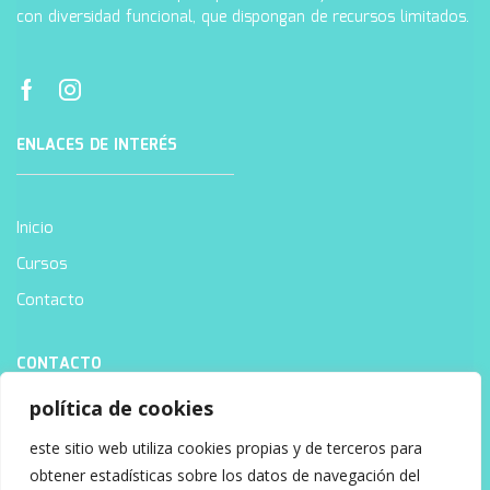
con diversidad funcional, que dispongan de recursos limitados.
ENLACES DE INTERÉS
Inicio
Cursos
Contacto
CONTACTO
política de cookies
este sitio web utiliza cookies propias y de terceros para
8:00am a 6:00pm
obtener estadísticas sobre los datos de navegación del