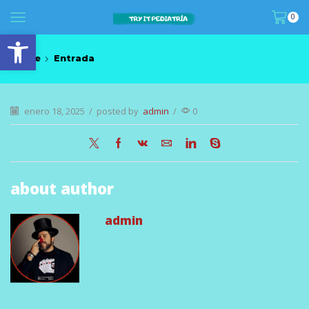
0
abrir barra de herramientas
Home
Entrada
enero 18, 2025
/
posted by
admin
/
0
about author
admin
other posts by admin